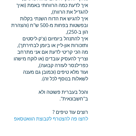
איך לדעת כמה הרווחתי באמת (ואיך
להגדיל את הרווח),
איך להגיש את הדוח השנתי בקלות
ובפשטות בפחות מ-500 ש"ח (והצהרת
הון ב-250),
איך להתנהל ביומיום (צ'ק-ליסטים
ותזכורות און-ליין או ביומן לבחירתך),
מה הכי קריטי לדעת אם אני מתרחב
וצריך להעסיק עובדים (או לוקח מישהו
כפרילנסר לעזרה קבועה),
ועוד מלא טיפים (וכמובן גם מענה
לשאלות בנוסף לכל זה).
והכל בעברית פשוטה ולא
ב"חשבונאית".
רוצים עוד טיפים ?
לחצו פה להצטרף לקבוצת הוואטסאפ
(השקטה לעדכונים בלבד) בה תקבלו את
כל הטיפים ישר לנייד.