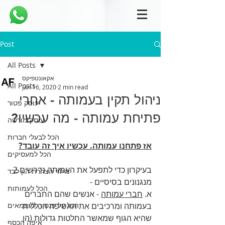
Post
All Posts
אקאונטפיקס
All Posts
Jan 16, 2020
2 min read
ניהול תקין בעמותה - אחרי
עוסק פטור
פתיחת עמותה - מה עכשיו?
עוסק מורשה
הכל לבעלי חברות
אז פתחנו עמותה. עכשיו איך זה עובד?
הכל למעסיקים
בעיקרון כדי לתפעל את העמותה נדרשים 2 
מילוי הצהרת הון לבד
מנגנונים בסיסיים -
הכל לעמותות
א. 
חברי עמותה
 - אנשים שהם החברים 
בעמותה ומרכיבים את האסיפה הכללית 
הכל על פנסיה לעצמאים
שהיא הגוף שמאשר החלטות גדולות (הן 
איפה הכסף