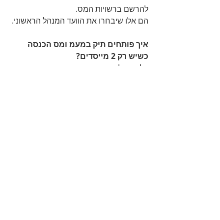
להרשם ברשויות המס.
הם אלו שיבחרו את הוועד המנהל הראשוני.
איך פותחים תיק במעמ ומס הכנסה 
כשיש רק 2 מייסדים?
על מנת לפתוח תיקים ברשויות המס יש 
צורך ב-3 חברי ועד מנהל ו7- חברי עמותה. 
פחות מזה לא יאפשר לפתוח תיקים 
ברשויות המס.
מינוי רו"ח ויועץ משפטי - איך עושים את 
זה?
מינוי לרו"ח ייעשה על ידי החלטת הוועד 
המנהל מגובה בפרוטוקול המתאים של 
רשם העמותות.
מינוי ליועצים למינהם יכולים להעשות עפ"י 
ההגדרה שנכתבה בתקנון או בנהלי 
העמותה.